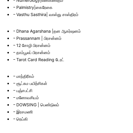
Numerology|எண்கணிதம்
Palmistry|கைரேகை
Vasthu Sasthira| வாஸ்து சாஸ்திரம்
Dhana Agarshana |தன ஆகர்ஷனம்
Prassannam | பிரசன்னம்
12 சோழி பிரசன்னம்
தாம்பூலப் பிரசன்னம்
Tarot Card Reading டேரட்
மாந்திரீகம்
சூட்சும பயிற்சிகள்
பஞ்சபட்சி
மனோவசியம்
DOWSING | பெண்டுலம்
இரசமணி
ரெய்கி