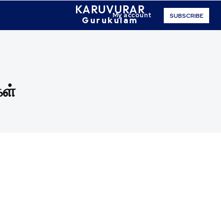
KARUVURAR
My account
SUBSCRIBE
Gurukulam
கள்