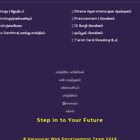
logy | ஜோதிடம்
Dhana Agarshana |தன ஆகர்ஷனம்
rology|எண்கணிதம்
Prassannam | பிரசன்னம்
istry|கைரேகை
12 சோழி பிரசன்னம்
u Sasthira| வாஸ்து சாஸ்திரம்
தாம்பூலப் பிரசன்னம்
Tarot Card Reading டேரட்
மாந்திரீக பயிற்சிகள்
மலர் மருத்துவம்
மனோவசியம்
மாந்திரீகம்
இரசவாதம்
வர்மம்
Step in to Your Future
© Karuvurar Web Development Team 2026