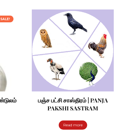
SALE!
்டுலம்
பஞ்ச பட்சி சாஸ்திரம் | PANJA
PAKSHI SASTRAM
rrent
ice
Read more