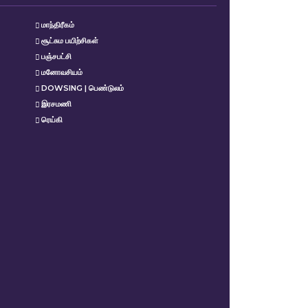
மாந்திரீகம்
சூட்சும பயிற்சிகள்
பஞ்சபட்சி
மனோவசியம்
DOWSING | பெண்டுலம்
இரசமணி
ரெய்கி