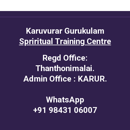
₹9,000.00.
₹6
Karuvurar Gurukulam
Spriritual Training Centre
Regd Office:
Thanthonimalai.
Admin Office : KARUR.
WhatsApp
+91 98431 06007