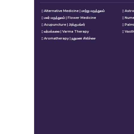
Alternative Medicine | மாற்று மருத்துவம்
Astro
மலர் மருத்துவம் | Flower Medicine
Nume
Acupuncture | அக்குபங்சர்
Palm
வர்மக்கலை | Varma Therapy
Vasth
Aromatherapy | நறுமண சிகிச்சை