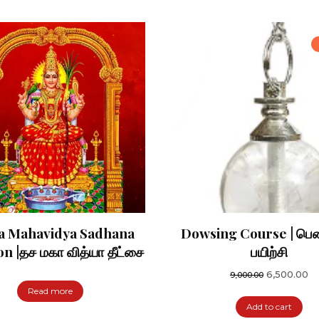
a Mahavidya Sadhana
Dowsing Course | பெண
ion |தச மகா வித்யா தீட்சை
பயிற்சி
Original
Cu
6,500.00
9,000.00
price
pr
Read more
was:
is:
Add to cart