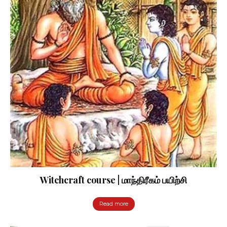
Witchcraft course | மாந்திரீகம் பயிற்சி
Read more