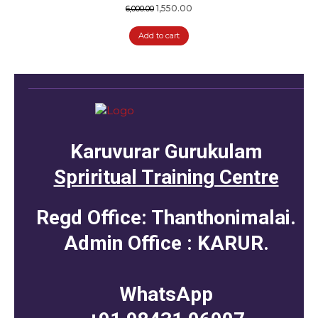
Original
Current
1,550.00
6,000.00
price
price
Add to cart
was:
is:
₹6,000.00.
₹1,550.00.
Karuvurar Gurukulam
Spriritual Training Centre
Regd Office: Thanthonimalai.
Admin Office : KARUR.
WhatsApp