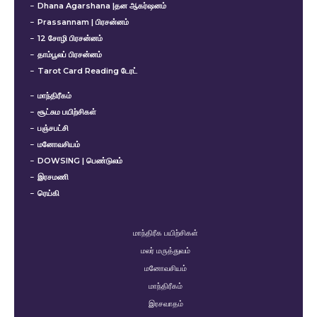
Dhana Agarshana |தன ஆகர்ஷனம்
Prassannam | பிரசன்னம்
12 சோழி பிரசன்னம்
தாம்பூலப் பிரசன்னம்
Tarot Card Reading டேரட்
மாந்திரீகம்
சூட்சும பயிற்சிகள்
பஞ்சபட்சி
மனோவசியம்
DOWSING | பெண்டுலம்
இரசமணி
ரெய்கி
மாந்திரீக பயிற்சிகள்
மலர் மருத்துவம்
மனோவசியம்
மாந்திரீகம்
இரசவாதம்