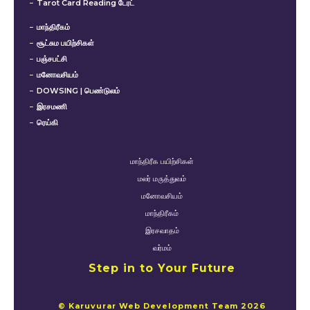
Tarot Card Reading டேரட்
மாந்திரீகம்
சூட்சும பயிற்சிகள்
பஞ்சபட்சி
மனோவசியம்
DOWSING | பெண்டுலம்
இரசமணி
ரெய்கி
மாந்திரீக பயிற்சிகள்
மலர் மருத்துவம்
மனோவசியம்
மாந்திரீகம்
இரசவாதம்
வர்மம்
Step in to Your Future
© Karuvurar Web Development Team 2026