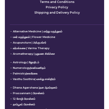
Terms and Conditions
Privacy Policy
Shipping and Delivery Policy
Alternative Medicine | மாற்று மருத்துவம்
மலர் மருத்துவம் | Flower Medicine
Acupuncture | அக்குபங்சர்
வர்மக்கலை | Varma Therapy
Aromatherapy | நறுமண சிகிச்சை
Astrology | ஜோதிடம்
Numerology|எண்கணிதம்
Palmistry|கைரேகை
Vasthu Sasthira| வாஸ்து சாஸ்திரம்
Dhana Agarshana |தன ஆகர்ஷனம்
Prassannam | பிரசன்னம்
12 சோழி பிரசன்னம்
தாம்பூலப் பிரசன்னம்