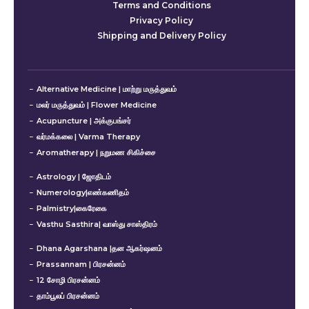
Terms and Conditions
Privacy Policy
Shipping and Delivery Policy
Alternative Medicine | மாற்று மருத்துவம்
மலர் மருத்துவம் | Flower Medicine
Acupuncture | அக்குபங்சர்
வர்மக்கலை | Varma Therapy
Aromatherapy | நறுமண சிகிச்சை
Astrology | ஜோதிடம்
Numerology|எண்கணிதம்
Palmistry|கைரேகை
Vasthu Sasthira| வாஸ்து சாஸ்திரம்
Dhana Agarshana |தன ஆகர்ஷனம்
Prassannam | பிரசன்னம்
12 சோழி பிரசன்னம்
தாம்பூலப் பிரசன்னம்