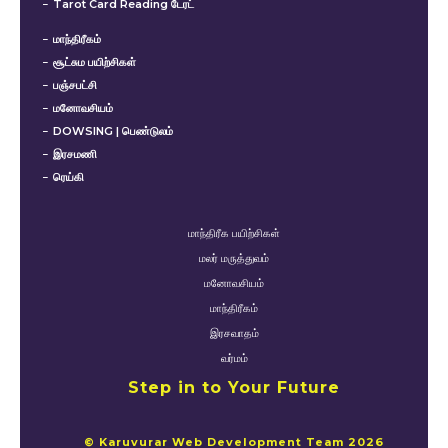
Tarot Card Reading டேரட்
மாந்திரீகம்
சூட்சும பயிற்சிகள்
பஞ்சபட்சி
மனோவசியம்
DOWSING | பெண்டுலம்
இரசமணி
ரெய்கி
மாந்திரீக பயிற்சிகள்
மலர் மருத்துவம்
மனோவசியம்
மாந்திரீகம்
இரசவாதம்
வர்மம்
Step in to Your Future
© Karuvurar Web Development Team 2026