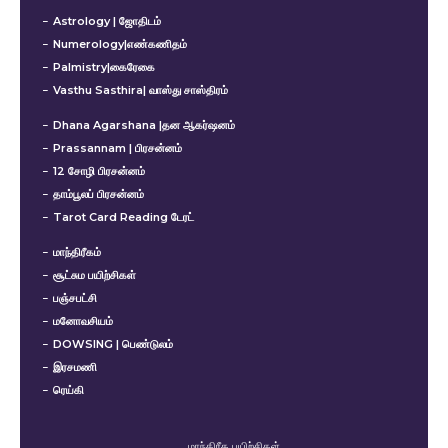
Astrology | ஜோதிடம்
Numerology|எண்கணிதம்
Palmistry|கைரேகை
Vasthu Sasthira| வாஸ்து சாஸ்திரம்
Dhana Agarshana |தன ஆகர்ஷனம்
Prassannam | பிரசன்னம்
12 சோழி பிரசன்னம்
தாம்பூலப் பிரசன்னம்
Tarot Card Reading டேரட்
மாந்திரீகம்
சூட்சும பயிற்சிகள்
பஞ்சபட்சி
மனோவசியம்
DOWSING | பெண்டுலம்
இரசமணி
ரெய்கி
மாந்திரீக பயிற்சிகள்