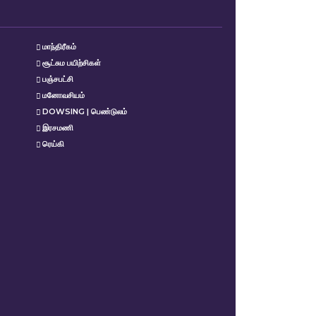
மாந்திரீகம்
சூட்சும பயிற்சிகள்
பஞ்சபட்சி
மனோவசியம்
DOWSING | பெண்டுலம்
இரசமணி
ரெய்கி