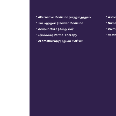
Alternative Medicine | மாற்று மருத்துவம்
Astro
மலர் மருத்துவம் | Flower Medicine
Nume
Acupuncture | அக்குபங்சர்
Palm
வர்மக்கலை | Varma Therapy
Vasth
Aromatherapy | நறுமண சிகிச்சை