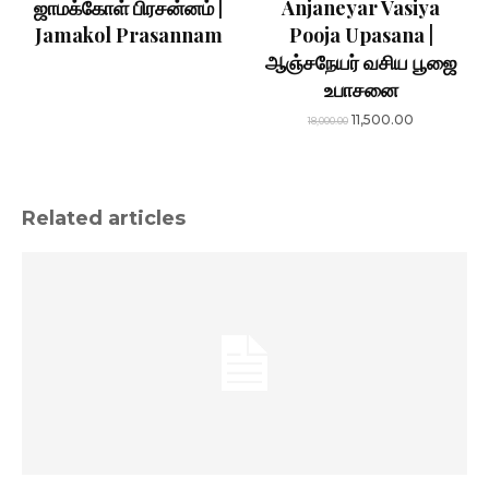
ஜாமக்கோள் பிரசன்னம் |
Anjaneyar Vasiya
Jamakol Prasannam
Pooja Upasana |
ஆஞ்சநேயர் வசிய பூஜை
உபாசனை
Original
Current
11,500.00
18,000.00
price
price
was:
is:
₹18,000.00.
₹11,500.00.
Related articles