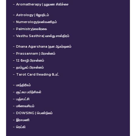
Aromatherapy | நறுமண சிகிச்சை
Astrology | ஜோதிடம்
Numerology|எண்கணிதம்
Palmistry|கைரேகை
Vasthu Sasthira| வாஸ்து சாஸ்திரம்
Dhana Agarshana |தன ஆகர்ஷனம்
Prassannam | பிரசன்னம்
12 சோழி பிரசன்னம்
தாம்பூலப் பிரசன்னம்
Tarot Card Reading டேரட்
மாந்திரீகம்
சூட்சும பயிற்சிகள்
பஞ்சபட்சி
மனோவசியம்
DOWSING | பெண்டுலம்
இரசமணி
ரெய்கி