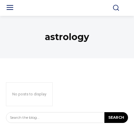
astrology
No posts to display
Search the blog...
SEARCH