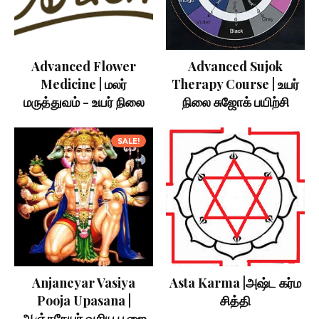
Advanced Flower
Advanced Sujok
Medicine | மலர்
Therapy Course | உயர்
மருத்துவம் - உயர் நிலை
நிலை சுஜோக் பயிற்சி
SALE!
Anjaneyar Vasiya
Asta Karma |அஷ்ட கர்ம
Pooja Upasana |
சித்தி
ஆஞ்சநேயர் வசிய பூஜை