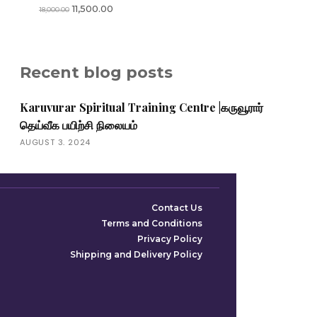
Original
Current
11,500.00
18,000.00
price
price
was:
is:
₹18,000.00.
₹11,500.00.
Recent blog posts
Karuvurar Spiritual Training Centre |கருவூரார்
தெய்வீக பயிற்சி நிலையம்
AUGUST 3, 2024
Contact Us
Terms and Conditions
Privacy Policy
Shipping and Delivery Policy