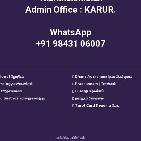
Admin Office : KARUR.
WhatsApp
+91 98431 06007
logy | ஜோதிடம்
Dhana Agarshana |தன ஆகர்ஷனம்
rology|எண்கணிதம்
Prassannam | பிரசன்னம்
istry|கைரேகை
12 சோழி பிரசன்னம்
u Sasthira| வாஸ்து சாஸ்திரம்
தாம்பூலப் பிரசன்னம்
Tarot Card Reading டேரட்
மாந்திரீக பயிற்சிகள்