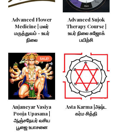
Advanced Flower
Advanced Sujok
Medicine | மலர்
Therapy Course |
மருத்துவம் - உயர்
உயர் நிலை சுஜோக்
நிலை
பயிற்சி
SALE!
Anjaneyar Vasiya
Asta Karma |அஷ்ட
Pooja Upasana |
கர்ம சித்தி
ஆஞ்சநேயர் வசிய
பூஜை உபாசனை