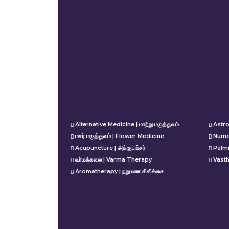
Alternative Medicine | மாற்று மருத்துவம்
Astro
மலர் மருத்துவம் | Flower Medicine
Nume
Acupuncture | அக்குபங்சர்
Palm
வர்மக்கலை | Varma Therapy
Vasth
Aromatherapy | நறுமண சிகிச்சை