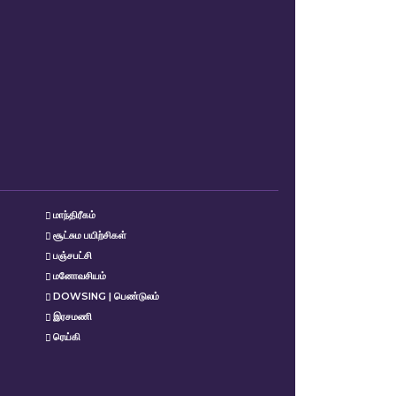
மாந்திரீகம்
சூட்சும பயிற்சிகள்
பஞ்சபட்சி
மனோவசியம்
DOWSING | பெண்டுலம்
இரசமணி
ரெய்கி