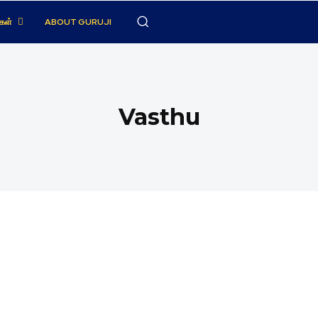
கள்
ABOUT GURUJI
Vasthu