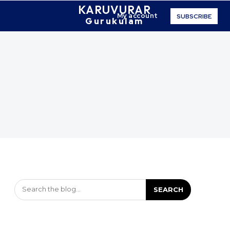
KARUVURAR
My account
SUBSCRIBE
Gurukulam
Search the blog...
SEARCH