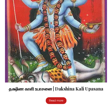
தக்ஷிண காளி உபாசனை | Dakshina Kali Upasana
Read more