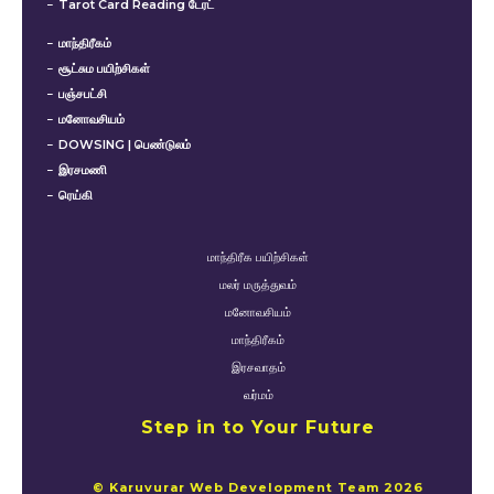
Tarot Card Reading டேரட்
மாந்திரீகம்
சூட்சும பயிற்சிகள்
பஞ்சபட்சி
மனோவசியம்
DOWSING | பெண்டுலம்
இரசமணி
ரெய்கி
மாந்திரீக பயிற்சிகள்
மலர் மருத்துவம்
மனோவசியம்
மாந்திரீகம்
இரசவாதம்
வர்மம்
Step in to Your Future
© Karuvurar Web Development Team 2026