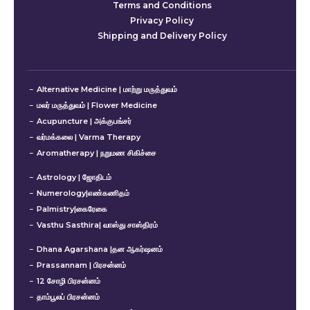
Terms and Conditions
Privacy Policy
Shipping and Delivery Policy
Alternative Medicine | மாற்று மருத்துவம்
மலர் மருத்துவம் | Flower Medicine
Acupuncture | அக்குபங்சர்
வர்மக்கலை | Varma Therapy
Aromatherapy | நறுமண சிகிச்சை
Astrology | ஜோதிடம்
Numerology|எண்கணிதம்
Palmistry|கைரேகை
Vasthu Sasthira| வாஸ்து சாஸ்திரம்
Dhana Agarshana |தன ஆகர்ஷனம்
Prassannam | பிரசன்னம்
12 சோழி பிரசன்னம்
தாம்பூலப் பிரசன்னம்