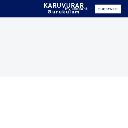
KARUVURAR
My account
SUBSCRIBE
Gurukulam