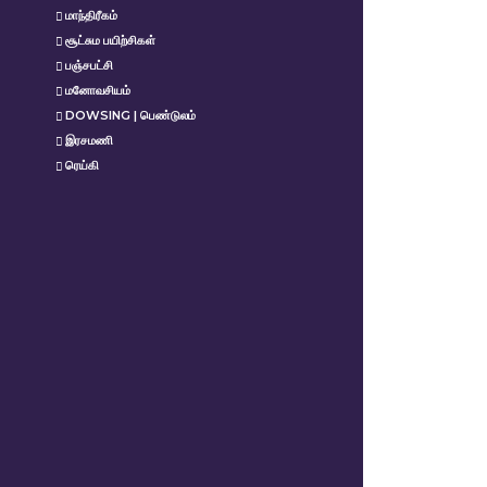
மாந்திரீகம்
சூட்சும பயிற்சிகள்
பஞ்சபட்சி
மனோவசியம்
DOWSING | பெண்டுலம்
இரசமணி
ரெய்கி