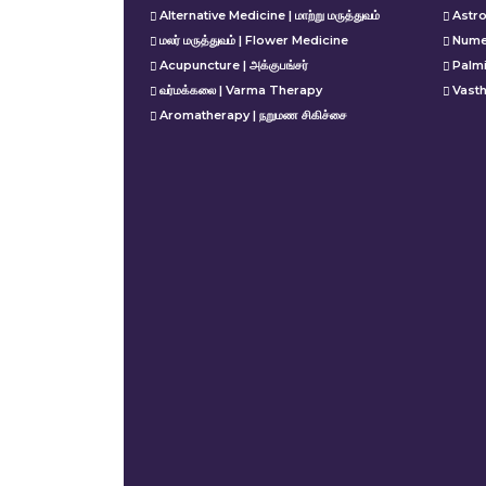
Alternative Medicine | மாற்று மருத்துவம்
Astro
மலர் மருத்துவம் | Flower Medicine
Nume
Acupuncture | அக்குபங்சர்
Palm
வர்மக்கலை | Varma Therapy
Vasth
Aromatherapy | நறுமண சிகிச்சை