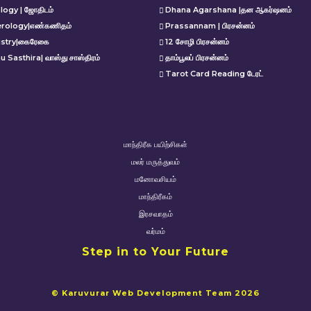
logy | ஜோதிடம்
Dhana Agarshana |தன ஆகர்ஷனம்
rology|எண்கணிதம்
Prassannam | பிரசன்னம்
istry|கைரேகை
12 சோழி பிரசன்னம்
u Sasthira| வாஸ்து சாஸ்திரம்
தாம்பூலப் பிரசன்னம்
Tarot Card Reading டேரட்
மாந்திரீக பயிற்சிகள்
மலர் மருத்துவம்
மனோவசியம்
மாந்திரீகம்
இரசவாதம்
வர்மம்
Step in to Your Future
© Karuvurar Web Development Team 2026