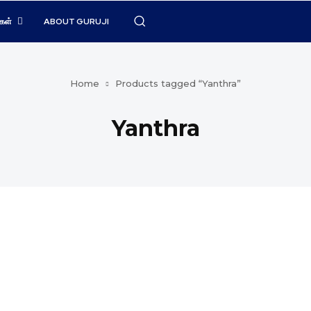
கள்
ABOUT GURUJI
Home
Products tagged “Yanthra”
Yanthra