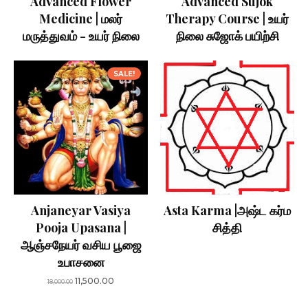
Advanced Flower
Advanced Sujok
Medicine | மலர்
Therapy Course | உயர்
மருத்துவம் - உயர் நிலை
நிலை சுஜோக் பயிற்சி
SALE!
Anjaneyar Vasiya
Asta Karma |அஷ்ட கர்ம
Pooja Upasana |
சித்தி
ஆஞ்சநேயர் வசிய பூஜை
உபாசனை
Original
Current
11,500.00
18,000.00
price
price
was:
is: