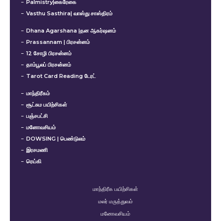
Palmistry|கைரேகை
Vasthu Sasthira| வாஸ்து சாஸ்திரம்
Dhana Agarshana |தன ஆகர்ஷனம்
Prassannam | பிரசன்னம்
12 சோழி பிரசன்னம்
தாம்பூலப் பிரசன்னம்
Tarot Card Reading டேரட்
மாந்திரீகம்
சூட்சும பயிற்சிகள்
பஞ்சபட்சி
மனோவசியம்
DOWSING | பெண்டுலம்
இரசமணி
ரெய்கி
மாந்திரீக பயிற்சிகள்
மலர் மருத்துவம்
மனோவசியம்