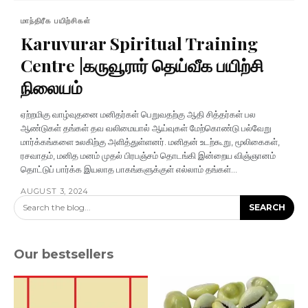
மாந்திரீக பயிற்சிகள்
Karuvurar Spiritual Training
Centre |கருவூரார் தெய்வீக பயிற்சி
நிலையம்
ஏற்றமிகு வாழ்வுதனை மனிதர்கள் பெறுவதற்கு ஆதி சித்தர்கள் பல
ஆண்டுகள் தங்கள் தவ வலிமையால் ஆய்வுகள் மேற்கொண்டு பல்வேறு
மார்க்கங்களை உலகிற்கு அளித்துள்ளனர். மனிதன் உடற்கூறு, மூலிகைகள்,
ரசவாதம், மனித மனம் முதல் பிரபஞ்சம் தொடங்கி இன்றைய விஞ்ஞானம்
தொட்டுப் பார்க்க இயலாத பாகங்களுக்குள் எல்லாம் தங்கள்...
AUGUST 3, 2024
Search the blog...
SEARCH
Our bestsellers