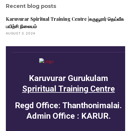
Recent blog posts
₹18,000.00.
₹11,500.00.
Karuvurar Spiritual Training Centre |கருவூரார் தெய்வீக
பயிற்சி நிலையம்
AUGUST 3, 2024
Karuvurar Gurukulam
Spriritual Training Centre
Regd Office: Thanthonimalai.
Admin Office : KARUR.