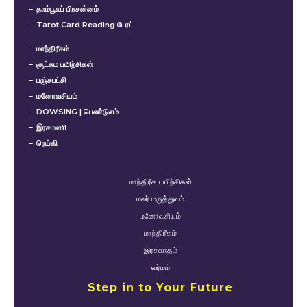
தாம்பூலப் பிரசன்னம்
Tarot Card Reading டேரட்
மாந்திரீகம்
சூட்சும பயிற்சிகள்
பஞ்சபட்சி
மனோவசியம்
DOWSING | பெண்டுலம்
இரசமணி
ரெய்கி
மாந்திரீக பயிற்சிகள்
மலர் மருத்துவம்
மனோவசியம்
மாந்திரீகம்
இரசவாதம்
வர்மம்
Step in to Your Future